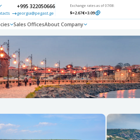
+995 322050666
Exchange rates as of 07/08:
$
=2.67
€
=3.09
ntacts
georgia@pegast.ge
cies
Sales Offices
About Company