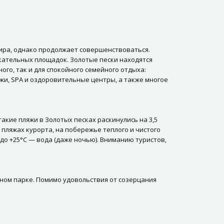
ира, однако продолжает совершенствоваться.
кательных площадок. Золотые пески находятся
го, так и для спокойного семейного отдыха:
жи, SPA и оздоровительные центры, а также многое
кие пляжи в Золотых песках раскинулись на 3,5
пляжах курорта, на побережье теплого и чистого
 до +25°С — вода (даже ночью). Вниманию туристов,
ном парке. Помимо удовольствия от созерцания