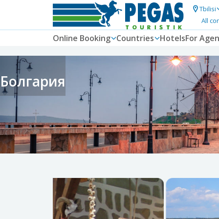
Tbilisi
All co
Online Booking
Countries
Hotels
For Agen
Болгария