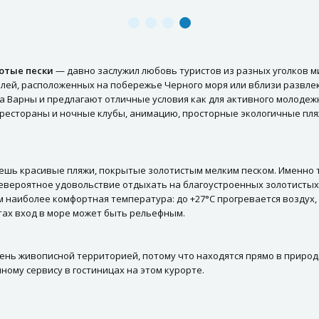
отые пески
— давно заслужил любовь туристов из разных уголков м
лей, расположенных на побережье Черного моря или вблизи развле
а Варны и предлагают отличные условия как для активного молодежно
 рестораны и ночные клубы, анимацию, просторные экологичные пля
ешь красивые пляжи, покрытые золотистым мелким песком. Именно та
невероятное удовольствие отдыхать на благоустроенных золотистых 
м наиболее комфортная температура: до +27°С прогревается воздух,
тах вход в море может быть рельефным.
ень живописной территорией, потому что находятся прямо в природ
ному сервису в гостиницах на этом курорте.