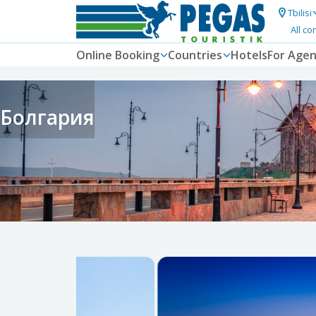
Tbilisi
All co
Online Booking
Countries
Hotels
For Agen
Болгария