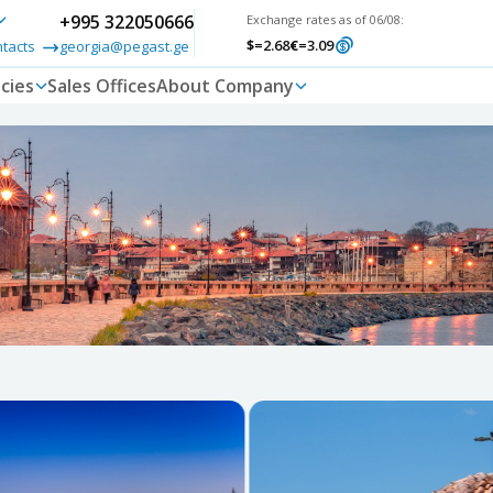
+995 322050666
Exchange rates as of 06/08:
$
=2.68
€
=3.09
ntacts
georgia@pegast.ge
cies
Sales Offices
About Company