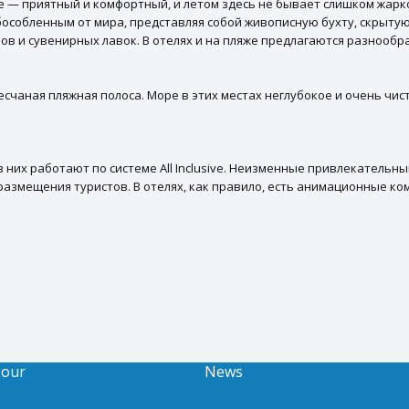
 — приятный и комфортный, и летом здесь не бывает слишком жарко
обособленным от мира, представляя собой живописную бухту, скрытую
нов и сувенирных лавок. В отелях и на пляже предлагаются разнооб
счаная пляжная полоса. Море в этих местах неглубокое и очень чис
 них работают по системе All Inclusive. Неизменные привлекательн
размещения туристов. В отелях, как правило, есть анимационные ко
Tour
News