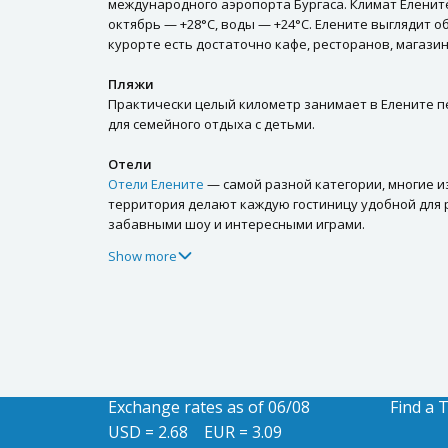
международного аэропорта Бургаса. Климат Елените
октябрь — +28°С, воды — +24°С. Елените выглядит 
курорте есть достаточно кафе, ресторанов, магази
Пляжи
Практически целый километр занимает в Елените пе
для семейного отдыха с детьми.
Отели
Отели Елените
— самой разной категории, многие из
территория делают каждую гостиницу удобной для 
забавными шоу и интересными играми.
Show more
Exchange rates as of 06/08
Find a 
USD = 2.68
EUR = 3.09