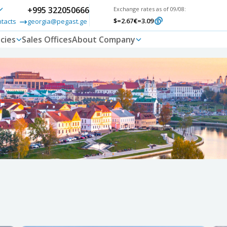
+995 322050666
Exchange rates as of 09/08:
$
=2.67
€
=3.09
ntacts
georgia@pegast.ge
cies
Sales Offices
About Company