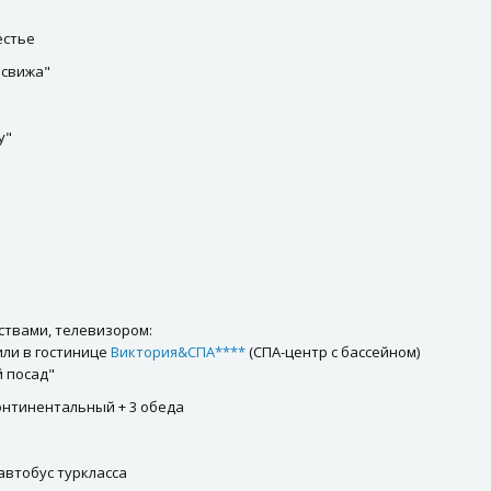
естье
есвижа"
у"
ствами, телевизором:
или в гостинице
Виктория&СПА****
(СПА-центр с бассейном)
й посад"
континентальный + 3 обеда
 автобус туркласса