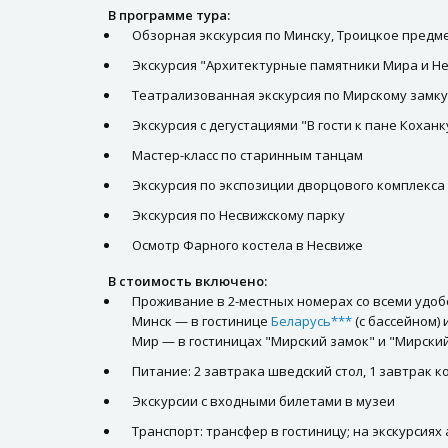
В программе тура:
Обзорная экскурсия по Минску, Троицкое предм
Экскурсия "Архитектурные памятники Мира и Н
Театрализованная экскурсия по Мирскому замку
Экскурсия с дегустациями "В гости к пане Коханк
Мастер-класс по старинным танцам
Экскурсия по экспозиции дворцового комплекса
Экскурсия по Несвижскому парку
Осмотр Фарного костела в Несвиже
В стоимость включено:
Проживание в 2-местных номерах со всеми удоб
Минск — в гостинице
Беларусь***
(с бассейном) 
Мир — в гостиницах "Мирский замок" и "Мирски
Питание: 2 завтрака шведский стол, 1 завтрак 
Экскурсии с входными билетами в музеи
Транспорт: трансфер в гостиницу; на экскурсиях