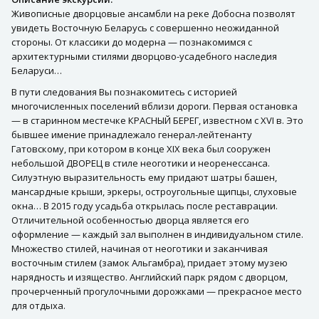
Живописные дворцовые ансамбли на реке Добосна позволят
увидеть Восточную Беларусь с совершенно неожиданной
стороны. От классики до модерна — познакомимся с
архитектурными стилями дворцово-усадебного наследия
Беларуси…
В пути следования Вы познакомитесь с историей
многочисленных поселений вблизи дороги. Первая остановка
— в старинном местечке КРАСНЫЙ БЕРЕГ, известном с XVI в. Это
бывшее имение принадлежало генерал-лейтенанту
Гатовскому, при котором в конце XIX века был сооружен
небольшой ДВОРЕЦ в стиле неоготики и неоренессанса.
Силуэтную выразительность ему придают шатры башен,
мансардные крыши, эркеры, остроугольные щипцы, слуховые
окна… В 2015 году усадьба открылась после реставрации.
Отличительной особенностью дворца является его
оформление — каждый зал выполнен в индивидуальном стиле.
Множество стилей, начиная от неоготики и заканчивая
восточным стилем (замок Альгамбра), придает этому музею
нарядность и изящество. Английский парк рядом с дворцом,
прочерченный прогулочными дорожками — прекрасное место
для отдыха.