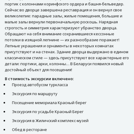
портик с колоннами коринфского ордера и башня-бельведер.
Сейчас во дворце завершена реставрация и он вернул свое
великолепие: парадные залы, жилые помещения, большие и
малые залы вернули первоначальную роскошь. Нарядная
строгость и симметрия характеризуют убранство дворца.
Обращают на себя внимание сохранившиеся кессонные
потолки в изящной лепнине — их разнообразие поражает!
Лепные украшения и орнаменты в некоторых комнатах
присутствуют и на стенах. Здание дворца выдержано в едином
классическом стиле — здесь присутствуют все характерные его
детали: портики, арки, колонны… В Беларуси появился новый
достойный объект для посещения!
В стоимость экскурсии включено:
Проезд автобусом туркласса
Экскурсия по маршруту
Посещение мемориала Красный берег
Экскурсия по усадьбе Красный Берег
Экскурсия в Жиличский комплекс-музей
Обед в ресторане