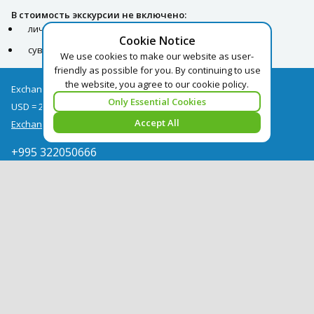
В стоимость экскурсии не включено:
личные расходы
Cookie Notice
сувениры
We use cookies to make our website as user-
friendly as possible for you. By continuing to use
the website, you agree to our cookie policy.
Exchange rates as of 07/08
Only Essential Cookies
USD = 2.68
EUR = 3.09
Accept All
Exchange rate archive
+995 322050666
georgia@pegast.ge
Find a Tour
News
Hotels Booking