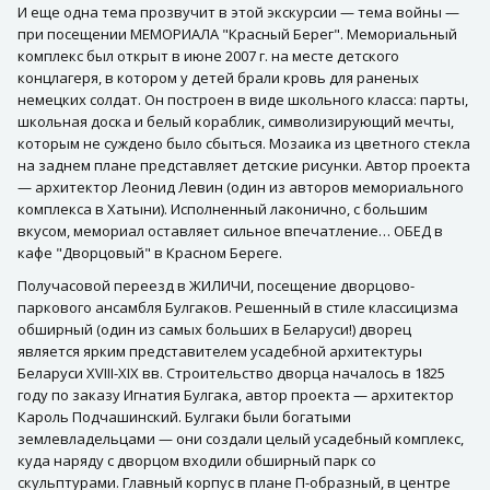
И еще одна тема прозвучит в этой экскурсии — тема войны —
при посещении МЕМОРИАЛА "Красный Берег". Мемориальный
комплекс был открыт в июне 2007 г. на месте детского
концлагеря, в котором у детей брали кровь для раненых
немецких солдат. Он построен в виде школьного класса: парты,
школьная доска и белый кораблик, символизирующий мечты,
которым не суждено было сбыться. Мозаика из цветного стекла
на заднем плане представляет детские рисунки. Автор проекта
— архитектор Леонид Левин (один из авторов мемориального
комплекса в Хатыни). Исполненный лаконично, с большим
вкусом, мемориал оставляет сильное впечатление… ОБЕД в
кафе "Дворцовый" в Красном Береге.
Получасовой переезд в ЖИЛИЧИ, посещение дворцово-
паркового ансамбля Булгаков. Решенный в стиле классицизма
обширный (один из самых больших в Беларуси!) дворец
является ярким представителем усадебной архитектуры
Беларуси XVIII-XIX вв. Строительство дворца началось в 1825
году по заказу Игнатия Булгака, автор проекта — архитектор
Кароль Подчашинский. Булгаки были богатыми
землевладельцами — они создали целый усадебный комплекс,
куда наряду с дворцом входили обширный парк со
скульптурами. Главный корпус в плане П-образный, в центре