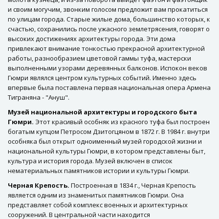
и своим могучим, звонким голосом предложит вам прокатиться
по улицам города. Старые жилые дома, большинство которых, к
счастью, сохранились после ужасного землетрясения, говорят о
высоких достижениях архитектуры города. Эти дома
привлекают внимание тонкостью прекрасной архитектурной
работы, разнообразием цветовой гаммы туфа, мастерски
выполненными узорами деревянных балконов. Испокон веков
Гюмри являлся центром культурных событий. Именно здесь
впервые была поставлена первая национальная опера Армена
Тиграняна - "Ануш".
Музей национальной архитектуры и городского быта
Гюмри.
Этот красивый особняк из красного туфа был построен
богатым купцом Петросом Дзитогцяном в 1872 г. В 1984 г. внутри
особняка был открыт одноименный музей городской жизни и
национальной культуры Гюмри, в котором представлены быт,
культура и история города. Музей включен в список
нематериальных памятников истории и культуры Гюмри.
Черная Крепость.
Построенная в 1834 г., Черная Крепость
является одним из знаменитых памятников Гюмри. Она
представляет собой комплекс военных и архитектурных
сооружений. В центральной части находится