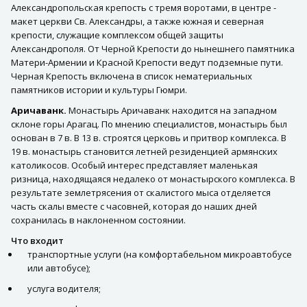
Александропольская крепость с тремя воротами, в центре -
макет церкви Св. Александры, а также южная и северная
крепости, служащие комплексом общей защиты
Александрополя. От Черной Крепости до нынешнего памятника
Матери-Армении и Красной Крепости ведут подземные пути.
Черная Крепость включена в список нематериальных
памятников истории и культуры Гюмри.
Аричаванк.
Монастырь Аричаванк находится на западном
склоне горы Арагац. По мнению специалистов, монастырь был
основан в 7 в. В 13 в. строятся церковь и притвор комплекса. В
19 в. монастырь становится летней резиденцией армянских
католикосов. Особый интерес представляет маленькая
ризница, находящаяся недалеко от монастырского комплекса. В
результате землетрясения от скалистого мыса отделяется
часть скалы вместе с часовней, которая до наших дней
сохранилась в наклоненном состоянии.
Что входит
транспортные услуги (на комфортабельном микроавтобусе
или автобусе);
услуга водителя;