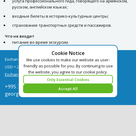
услуга профессионального гида, говорящего на армянском,
русском, английском языках;
входные билеты в историко-культурные центры;
страхование транспортных средств и пассажиров.
Что не входит
питание во время экскурсии.
Cookie Notice
Exchange rates as of 07/08
We use cookies to make our website as user-
friendly as possible for you. By continuing to use
USD = 2.67
EUR = 3.09
the website, you agree to our cookie policy.
Exchange rate archive
Only Essential Cookies
+995 322050666
Accept All
georgia@pegast.ge
Find a Tour
News
Hotels Booking