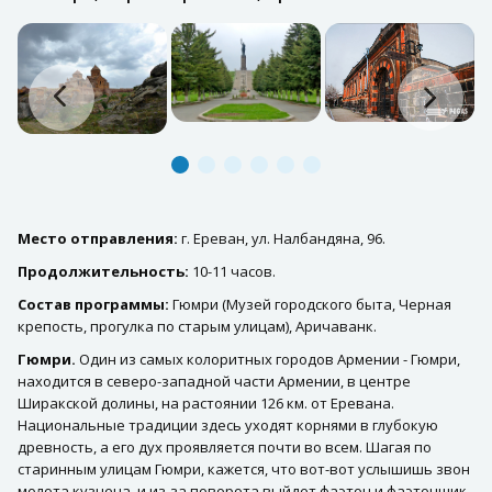
Место отправления:
г. Ереван, ул. Налбандяна, 96.
Продолжительность:
10-11 часов.
Состав программы:
Гюмри (Музей городского быта, Черная
крепость, прогулка по старым улицам), Аричаванк.
Гюмри.
Один из самых колоритных городов Армении - Гюмри,
находится в северо-западной части Армении, в центре
Ширакской долины, на растоянии 126 км. от Еревана.
Национальные традиции здесь уходят корнями в глубокую
древность, а его дух проявляется почти во всем. Шагая по
старинным улицам Гюмри, кажется, что вот-вот услышишь звон
молота кузнеца, и из-за поворота выйдет фаэтон и фаэтонщик