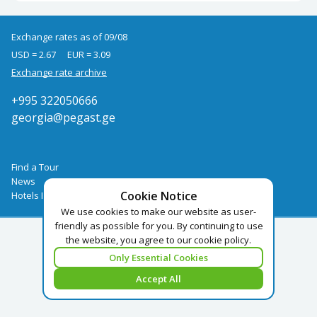
Exchange rates as of 09/08
USD = 2.67
EUR = 3.09
Exchange rate archive
+995 322050666
georgia@pegast.ge
Find a Tour
News
Cookie Notice
Hotels Booking
We use cookies to make our website as user-
friendly as possible for you. By continuing to use
the website, you agree to our cookie policy.
Only Essential Cookies
Accept All