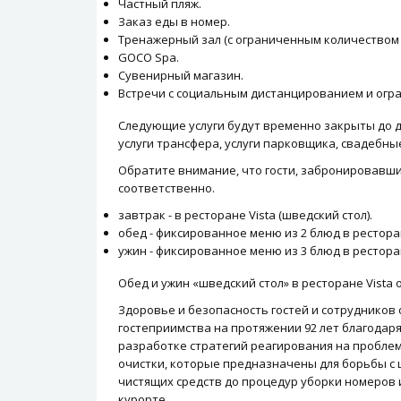
Частный пляж.
Заказ еды в номер.
Тренажерный зал (с ограниченным количеством г
GOCO Spa.
Сувенирный магазин.
Встречи с социальным дистанцированием и огр
Следующие услуги будут временно закрыты до даль
услуги трансфера, услуги парковщика, свадебн
Обратите внимание, что гости, забронировавшие
соответственно.
завтрак - в ресторане Vista (шведский стол).
обед - фиксированное меню из 2 блюд в ресторан
ужин - фиксированное меню из 3 блюд в ресторан
Обед и ужин «шведский стол» в ресторане Vista
Здоровье и безопасность гостей и сотрудников 
гостеприимства на протяжении 92 лет благодар
разработке стратегий реагирования на проблем
очистки, которые предназначены для борьбы с ш
чистящих средств до процедур уборки номеров 
курорте.