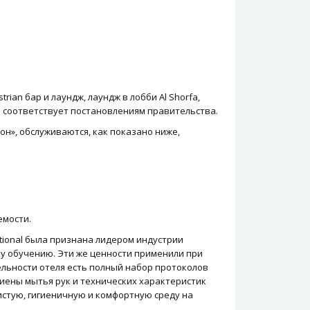
rian бар и лаундж, лаундж в лобби Al Shorfa,
е соответствует постановлениям правительства.
он», обслуживаются, как показано ниже,
емости.
ational была признана лидером индустрии
му обучению. Эти же ценности применили при
ельности отеля есть полный набор протоколов
гиены мытья рук и технических характеристик
истую, гигиеничную и комфортную среду на