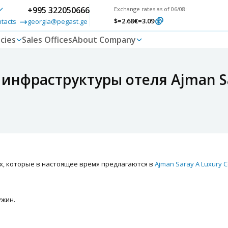
+995 322050666
Exchange rates as of 06/08:
$
=2.68
€
=3.09
ntacts
georgia@pegast.ge
cies
Sales Offices
About Company
инфраструктуры отеля Ajman Sar
х, которые в настоящее время предлагаются в
Ajman Saray A Luxury Co
ужин.