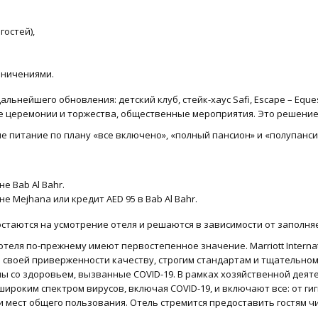
остей),
аничениями.
нейшего обновления: детский клуб, стейк-хаус Safi, Escape – Equest
ые церемонии и торжества, общественные мероприятия. Это решени
 питание по плану «все включено», «полный пансион» и «полупанси
е Bab Al Bahr.
е Mejhana или кредит AED 95 в Bab Al Bahr.
 остаются на усмотрение отеля и решаются в зависимости от заполня
отеля по-прежнему имеют первостепенное значение. Marriott Intern
я своей приверженности качеству, строгим стандартам и тщательно
ы со здоровьем, вызванные COVID-19. В рамках хозяйственной деят
ироким спектром вирусов, включая COVID-19, и включают все: от ги
и мест общего пользования. Отель стремится предоставить гостям ч