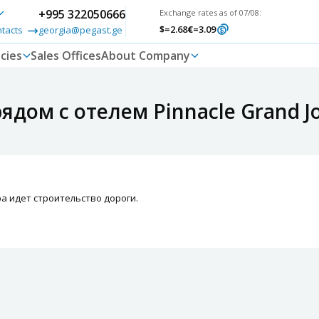
+995 322050666
Exchange rates as of 07/08:
$
=2.68
€
=3.09
ntacts
georgia@pegast.ge
cies
Sales Offices
About Company
дом с отелем Pinnacle Grand Jo
Spa идет строительство дороги.