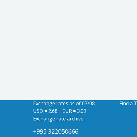
Exchange rates as of 07/08
Find a 
USD = 2.68
EUR = 3.09
Exchange rate archive
+995 322050666