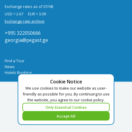
Exchange rates as of 07/08
USD = 2.67
EUR = 3.09
Exchange rate archive
+995 322050666
georgia@pegast.ge
Find a Tour
News
Hotels Booking
Cookie Notice
We use cookies to make our website as user-
friendly as possible for you. By continuing to use
the website, you agree to our cookie policy.
Only Essential Cookies
Accept All