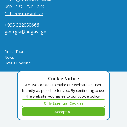
USD = 2.67
EUR = 3.09
Exchange rate archive
+995 322050666
georgia@pegast.ge
Find a Tour
News
Hotels Booking
Cookie Notice
We use cookies to make our website as user-
friendly as possible for you. By continuing to use
the website, you agree to our cookie policy.
Only Essential Cookies
Accept All