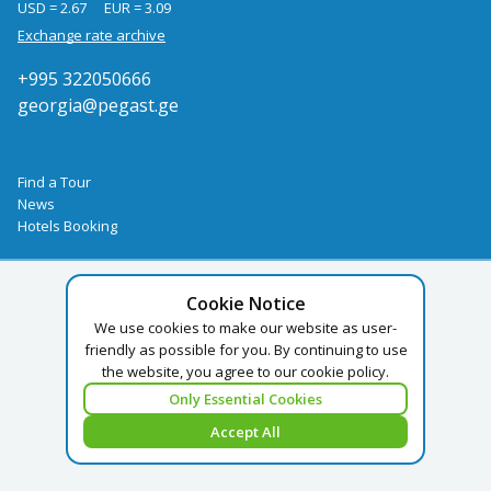
USD = 2.67
EUR = 3.09
Exchange rate archive
+995 322050666
georgia@pegast.ge
Find a Tour
News
Hotels Booking
Cookie Notice
We use cookies to make our website as user-
friendly as possible for you. By continuing to use
the website, you agree to our cookie policy.
Only Essential Cookies
Accept All