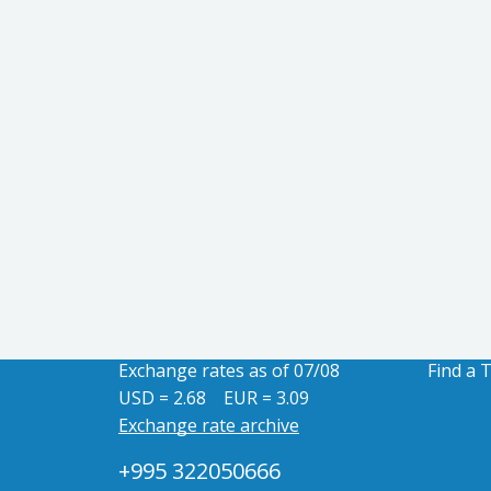
Exchange rates as of 07/08
Find a 
USD = 2.68
EUR = 3.09
Exchange rate archive
+995 322050666