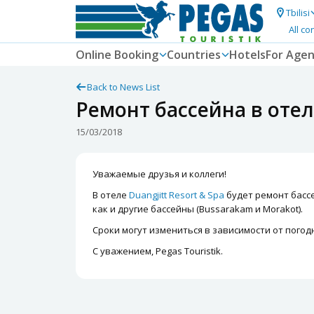
Tbilisi
All co
Online Booking
Countries
Hotels
For Agen
Back to News List
Ремонт бассейна в отеле
15/03/2018
Уважаемые друзья и коллеги!
В отеле
Duangjitt Resort & Spa
будет ремонт бассе
как и другие бассейны (Bussarakam и Morakot).
Сроки могут измениться в зависимости от погод
С уважением, Pegas Touristik.