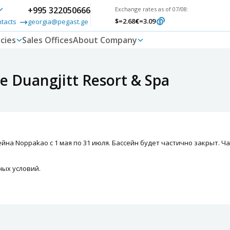
+995 322050666
Exchange rates as of 07/08:
$
=2.68
€
=3.09
ntacts
georgia@pegast.ge
cies
Sales Offices
About Company
 Duangjitt Resort & Spa
йна Noppakao с 1 мая по 31 июля. Бассейн будет частично закрыт. Ча
ных условий.