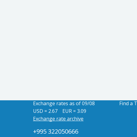
Exchange rates as of 09/08
Find a 
USD = 2.67
EUR = 3.09
Exchange rate archive
+995 322050666