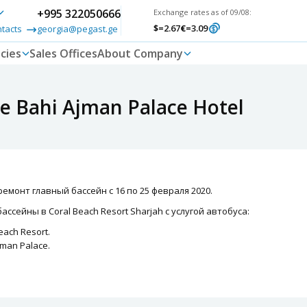
+995 322050666
Exchange rates as of 09/08:
$
=2.67
€
=3.09
ntacts
georgia@pegast.ge
cies
Sales Offices
About Company
е Bahi Ajman Palace Hotel
емонт главный бассейн с 16 по 25 февраля 2020.
ссейны в Coral Beach Resort Sharjah с услугой автобуса:
each Resort.
jman Palace.