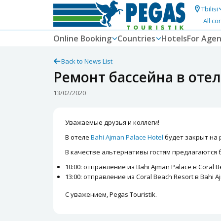
Tbilisi
All co
Online Booking
Countries
Hotels
For Agen
Back to News List
Ремонт бассейна в отел
13/02/2020
Уважаемые друзья и коллеги!
В отеле
Bahi Ajman Palace Hotel
будет закрыт на р
В качестве альтернативы гостям предлагаются ба
10:00: отправление из Bahi Ajman Palace в Coral B
13:00: отправление из Coral Beach Resort в Bahi A
С уважением, Pegas Touristik.