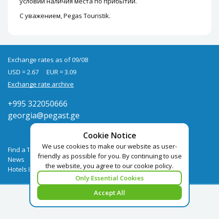
условии наличия места по прибытии.
С уважением, Pegas Touristik.
Exchange rates as of 09/08
USD = 2.67
EUR = 3.09
Exchange rate archive
+995 322050666
georgia@pegast.ge
Cookie Notice
We use cookies to make our website as user-
Find a Tour
friendly as possible for you. By continuing to use
News
the website, you agree to our cookie policy.
Hotels Booking
Only Essential Cookies
Accept All