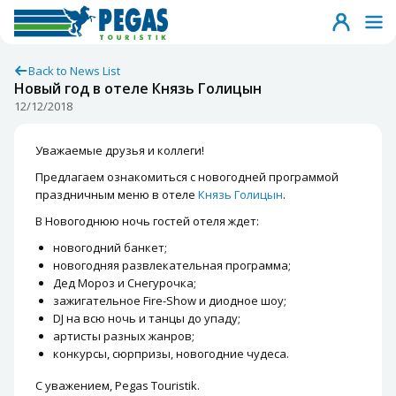
Back to News List
Новый год в отеле Князь Голицын
12/12/2018
Уважаемые друзья и коллеги!
Предлагаем ознакомиться с новогодней программой
праздничным меню в отеле
Князь Голицын
.
В Новогоднюю ночь гостей отеля ждет:
новогодний банкет;
новогодняя развлекательная программа;
Дед Мороз и Снегурочка;
зажигательное Fire-Show и диодное шоу;
DJ на всю ночь и танцы до упаду;
артисты разных жанров;
конкурсы, сюрпризы, новогодние чудеса.
С уважением, Pegas Touristik.