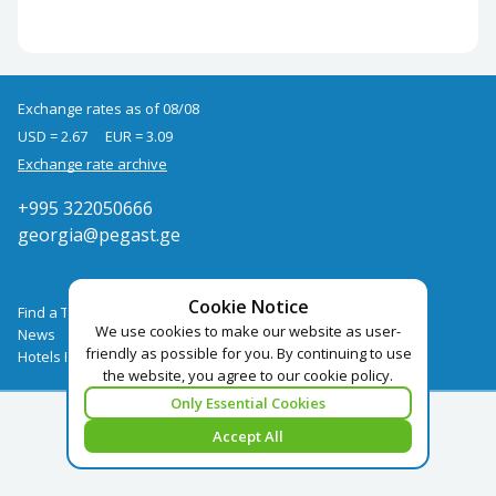
Exchange rates as of 08/08
USD = 2.67
EUR = 3.09
Exchange rate archive
+995 322050666
georgia@pegast.ge
Cookie Notice
Find a Tour
We use cookies to make our website as user-
News
friendly as possible for you. By continuing to use
Hotels Booking
the website, you agree to our cookie policy.
Only Essential Cookies
Accept All