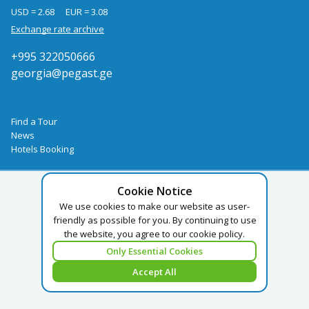
USD = 2.68
EUR = 3.08
Exchange rate archive
+995 322050666
georgia@pegast.ge
Find a Tour
News
Hotels Booking
Cookie Notice
We use cookies to make our website as user-
friendly as possible for you. By continuing to use
the website, you agree to our cookie policy.
Only Essential Cookies
Accept All