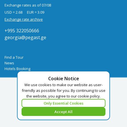
Exchange rates as of 07/08
USD = 2.68
EUR = 3.09
Exchange rate archive
+995 322050666
georgia@pegast.ge
Find a Tour
News
Hotels Booking
Cookie Notice
We use cookies to make our website as user-
friendly as possible for you. By continuing to use
the website, you agree to our cookie policy.
Only Essential Cookies
Accept All