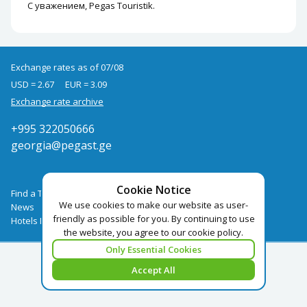
С уважением, Pegas Touristik.
Exchange rates as of 07/08
USD = 2.67
EUR = 3.09
Exchange rate archive
+995 322050666
georgia@pegast.ge
Cookie Notice
Find a Tour
We use cookies to make our website as user-
News
friendly as possible for you. By continuing to use
Hotels Booking
the website, you agree to our cookie policy.
Only Essential Cookies
Accept All