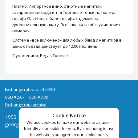
Платно: Импортное вино, спиртные напитки,
газированная вода и т. д Торговые точки на поле для
гольфа Gazebos, в баре гольф-академии за
дополнительную плату. Все заказы на обслуживание в
номерах.
Система «все включено» для любых блюд и напитков в
день отъезда действует до 12:00 (полдень)
С уважением, Pegas Touristik.
Exchange rates as of 09/08
USD = 2.67
EUR = 3.09
Exchange rate archive
Cookie Notice
+995 322050666
We use cookies to make our website as user-
georgia@pegast.ge
friendly as possible for you. By continuing to use
the website, you agree to our cookie policy.