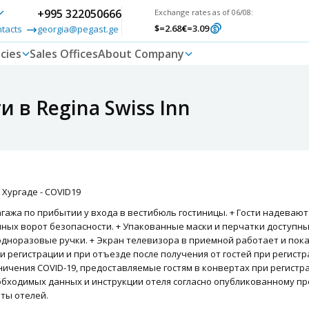
+995 322050666
Exchange rates as of 06/08:
$
=2.68
€
=3.09
ntacts
georgia@pegast.ge
cies
Sales Offices
About Company
в Regina Swiss Inn
 Хургаде - COVID19
агажа по прибытии у входа в вестибюль гостиницы. + Гости надеваю
ых ворот безопасности. + Упакованные маски и перчатки доступны н
дноразовые ручки. + Экран телевизора в приемной работает и пока
и регистрации и при отъезде после получения от гостей при регист
ничения COVID-19, предоставляемые гостям в конвертах при регист
бходимых данных и инструкции отеля согласно опубликованному п
ты отелей.