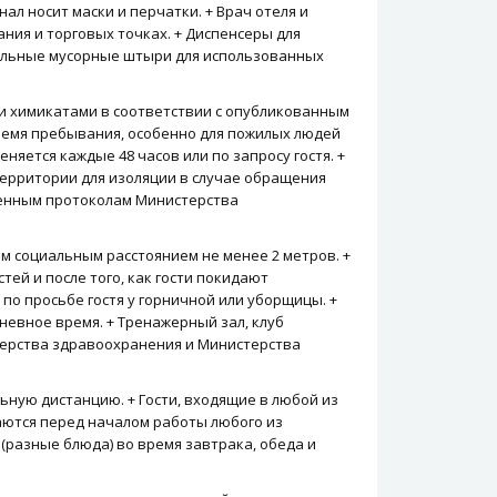
ал носит маски и перчатки. + Врач отеля и
ния и торговых точках. + Диспенсеры для
иальные мусорные штыри для использованных
и химикатами в соответствии с опубликованным
ремя пребывания, особенно для пожилых людей
няется каждые 48 часов или по запросу гостя. +
ерритории для изоляции в случае обращения
жденным протоколам Министерства
м социальным расстоянием не менее 2 метров. +
й и после того, как гости покидают
 по просьбе гостя у горничной или уборщицы. +
евное время. + Тренажерный зал, клуб
терства здравоохранения и Министерства
льную дистанцию. + Гости, входящие в любой из
аются перед началом работы любого из
 (разные блюда) во время завтрака, обеда и