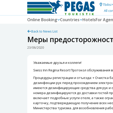
Tbilisi
All co
Online Booking
Countries
Hotels
For Agen
Back to News List
Меры предосторожности 
23/06/2020
Уважаемые друзья и коллеги!
Swiss Inn Regina Resort Протокол обслуживания в
Процедуры регистрации и отъезда: + Очистка б
дезинфекции рук перед прохождением электронн
имеются дезинфицирующие средства для рук и о
номера дезинфицируются до доставки гостей пр
включает подробные услуги отеля, а также огра
карточку, подтверждающую получение всех нео
Министерства туризма. для возобновления рабо