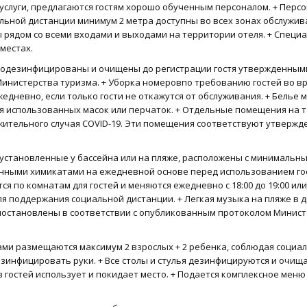
услуги, предлагаются гостям хорошо обученным персоналом. + Персон
льной дистанции минимум 2 метра доступны во всех зонах обслужива
 рядом со всеми входами и выходами на территории отеля. + Спец
местах.
продезинфицированы и очищены до регистрации гостя утвержденным
инистерства туризма. + Уборка номеровпо требованию гостей во в
невно, если только гости не откажутся от обслуживания. + Белье ме
 использованных масок или перчаток. + Отдельные помещения на т
ожительного случая COVID-19. Эти помещения соответствуют утвер
 установленные у бассейна или на пляже, расположены с минимальны
ными химикатами на ежедневной основе перед использованием госте
 по комнатам для гостей и меняются ежедневно с 18:00 до 19:00 или
поддержания социальной дистанции. + Легкая музыка на пляже в дн
иостановлены в соответствии с опубликованным протоколом Минис
иками размещаются максимум 2 взрослых + 2 ребенка, соблюдая социа
зинфицировать руки. + Все столы и стулья дезинфицируются и очищ
из гостей использует и покидает место. + Подается комплексное меню