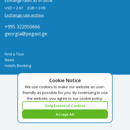
Exchange rates as of 09/08
USD = 2.67
EUR = 3.09
Exchange rate archive
+995 322050666
georgia@pegast.ge
Find a Tour
News
Hotels Booking
Cookie Notice
We use cookies to make our website as user-
friendly as possible for you. By continuing to use
the website, you agree to our cookie policy.
Only Essential Cookies
Accept All