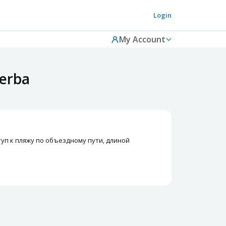
Login
My Account
erba
уп к пляжу по объездному пути, длиной