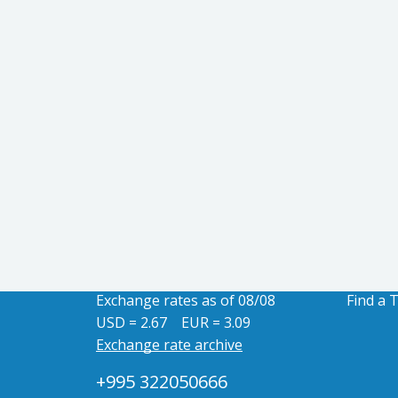
Exchange rates as of 08/08
Find a 
USD = 2.67
EUR = 3.09
Exchange rate archive
+995 322050666