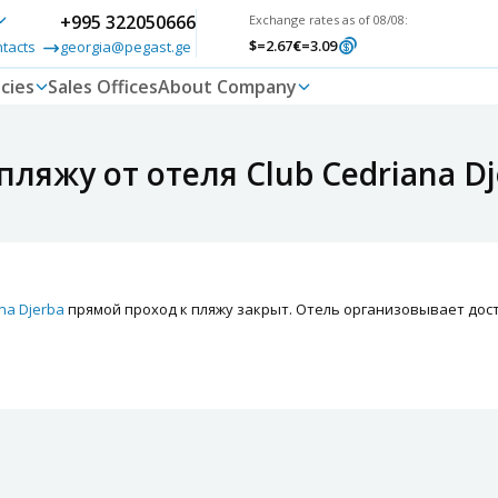
+995 322050666
Exchange rates as of 08/08:
$
=2.67
€
=3.09
ntacts
georgia@pegast.ge
cies
Sales Offices
About Company
пляжу от отеля Club Cedriana Dj
na Djerba
прямой проход к пляжу закрыт. Отель организовывает дост