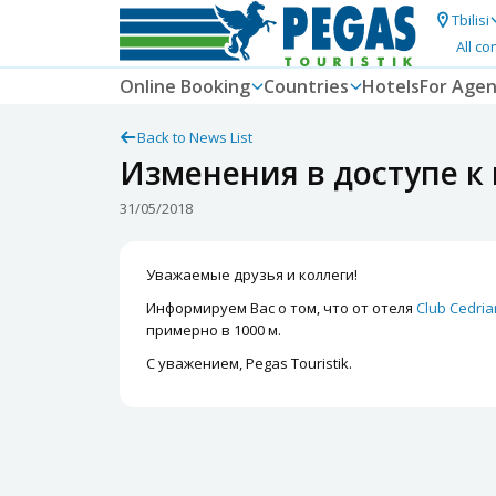
Tbilisi
All co
Online Booking
Countries
Hotels
For Agen
Back to News List
Изменения в доступе к 
31/05/2018
Уважаемые друзья и коллеги!
Информируем Вас о том, что от отеля
Club Cedria
примерно в 1000 м.
С уважением, Pegas Touristik.