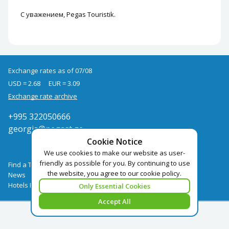
С уважением, Pegas Touristik.
Exchange rates as of 07/08
USD = 2.68
EUR = 3.09
Exchange rate archive
+995 322050666
georgia@pegast.ge
Cookie Notice
We use cookies to make our website as user-
friendly as possible for you. By continuing to use
Find a Tour
the website, you agree to our cookie policy.
News
Hotels Booking
Only Essential Cookies
Accept All