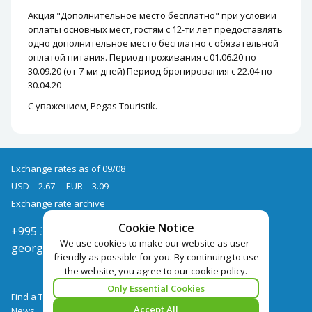
Акция "Дополнительное место бесплатно" при условии
оплаты основных мест, гостям с 12-ти лет предоставлять
одно дополнительное место бесплатно с обязательной
оплатой питания. Период проживания с 01.06.20 по
30.09.20 (от 7-ми дней) Период бронирования с 22.04 по
30.04.20
С уважением, Pegas Touristik.
Exchange rates as of 09/08
USD = 2.67
EUR = 3.09
Exchange rate archive
Cookie Notice
+995 322050666
We use cookies to make our website as user-
georgia@pegast.ge
friendly as possible for you. By continuing to use
the website, you agree to our cookie policy.
Only Essential Cookies
Find a Tour
Accept All
News