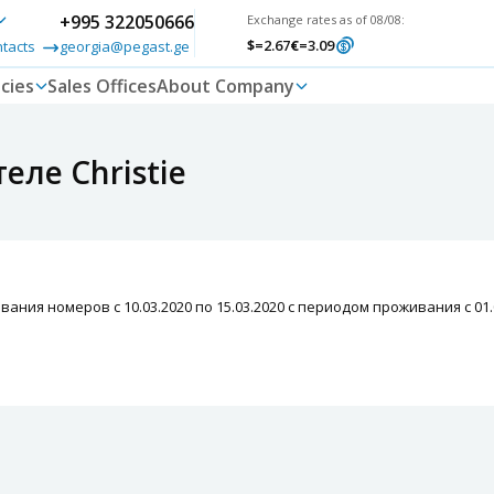
+995 322050666
Exchange rates as of 08/08:
$
=2.67
€
=3.09
ntacts
georgia@pegast.ge
cies
Sales Offices
About Company
еле Christie
ания номеров с 10.03.2020 по 15.03.2020 с периодом проживания с 01.0