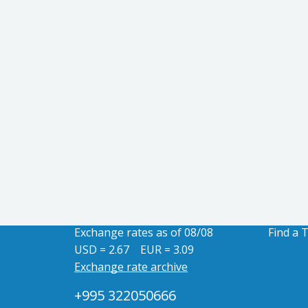
Exchange rates as of 08/08
Find a 
USD = 2.67
EUR = 3.09
Exchange rate archive
+995 322050666