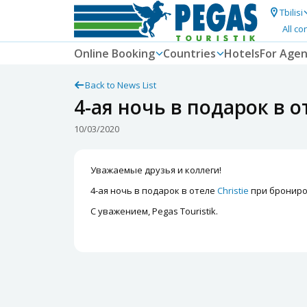
Tbilisi
All co
Online Booking
Countries
Hotels
For Agen
Back to News List
4-ая ночь в подарок в от
10/03/2020
Уважаемые друзья и коллеги!
4-ая ночь в подарок в отеле
Christie
при брониров
С уважением, Pegas Touristik.